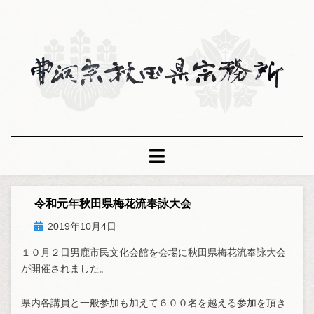
コ
ン
テ
ン
ツ
へ
移
動
す
る
令和元年秋田県梅花流奉詠大会
投
2019年10月4日
稿
１０月２日男鹿市民文化会館を会場に秋田県梅花流奉詠大会
日:
が開催されました。
県内各講員と一般参加も加えて６００名を越える参加を頂き