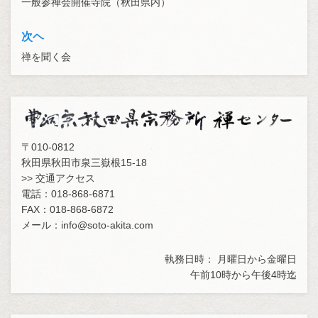
一般参禅会開催寺院（秋田県内）
稿
ナ
次ヘ
ビ
禅を聞く会
ゲ
ー
シ
ョ
〒010-0812
秋田県秋田市泉三嶽根15-18
ン
>> 交通アクセス
電話：018-868-6871
FAX：018-868-6872
メール：
info@soto-akita.com
執務日時： 月曜日から金曜日
午前10時から午後4時迄