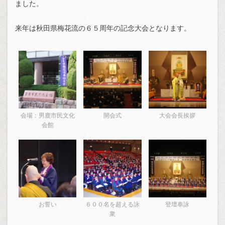
ました。
来年は秋田県梅花流の６５周年の記念大会となります。
会場：男鹿市民文化
開会式
大会会長挨拶
会館
お誓い
６００名を超える詠
登壇奉詠
衆