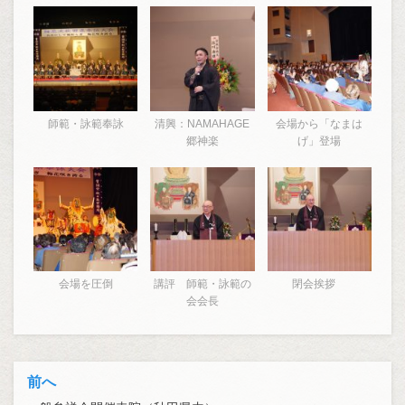
師範・詠範奉詠
清興：NAMAHAGE
会場から「なまは
郷神楽
げ」登場
会場を圧倒
講評 師範・詠範の
閉会挨拶
会会長
前へ
投